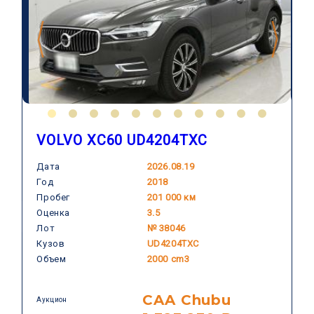
VOLVO XC60 UD4204TXC
Дата
2026.08.19
Год
2018
VOLVO
Пробег
201 000 км
Оценка
3.5
Лот
№ 38046
Кузов
UD4204TXC
Объем
2000 cm3
CAA Chubu
Аукцион