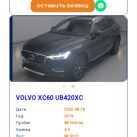
ОСТАВИТЬ ЗАЯВКУ
VOLVO XC60 UB420XC
Дата
2026.08.18
Год
2019
VOLVO
Пробег
88 000 км
Оценка
4.5
Лот
№ 5012