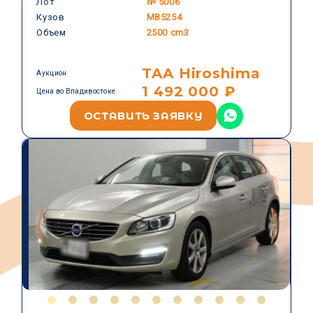
VOLVO
Лот
№ 5006
Кузов
MB5254
Объем
2500 cm3
TAA Hiroshima
Аукцион
1 492 000 ₽
Цена во Владивостоке
ОСТАВИТЬ ЗАЯВКУ