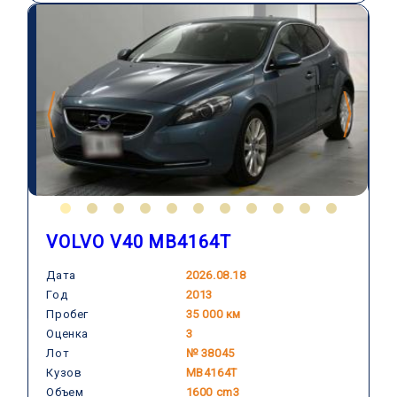
VOLVO V40 MB4164T
Дата
2026.08.18
Год
2013
VOLVO
Пробег
35 000 км
Оценка
3
Лот
№ 38045
Кузов
MB4164T
Объем
1600 cm3