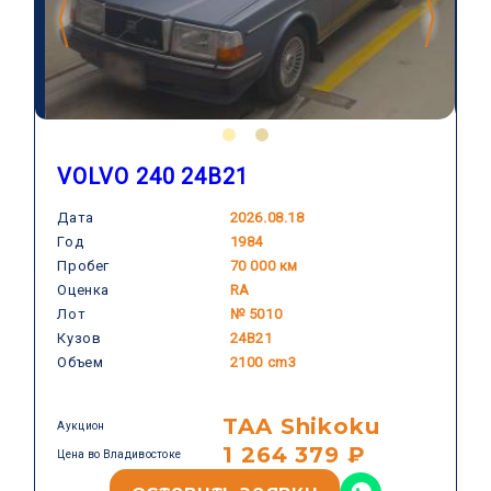
VOLVO 240 24B21
Дата
2026.08.18
Год
1984
VOLVO
Пробег
70 000 км
Оценка
RA
Лот
№ 5010
Кузов
24B21
Объем
2100 cm3
TAA Shikoku
Аукцион
1 264 379 ₽
Цена во Владивостоке