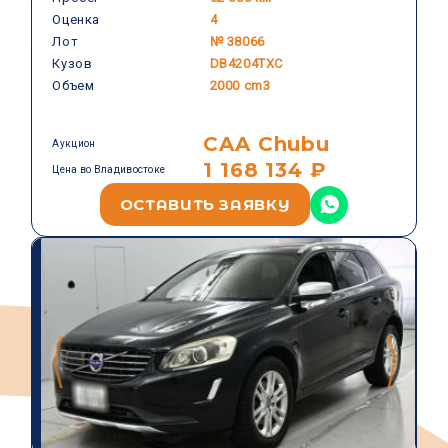
VOLVO
Оценка
4
Лот
№ 38066
Кузов
DB4204TXC
Объем
2000 cm3
CAA Chubu
Аукцион
1 168 134 ₽
Цена во Владивостоке
ОСТАВИТЬ ЗАЯВКУ