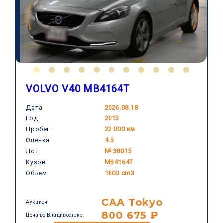
VOLVO V40 MB4164T
Дата
2026.08.18
Год
2013
VOLVO
Пробег
22 000 км
Оценка
4.5
Лот
№ 38015
Кузов
MB4164T
Объем
1600 cm3
CAA Tokyo
Аукцион
800 675 ₽
Цена во Владивостоке