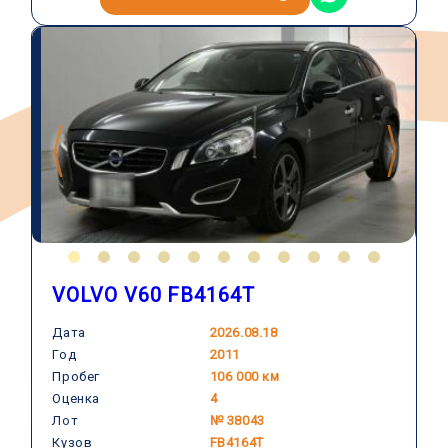
VOLVO V60 FB4164T
Дата
2026.08.18
Год
2011
VOLVO
Пробег
106 000 км
Оценка
4
Лот
№ 38043
Кузов
FB4164T