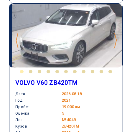
VOLVO V60 ZB420TM
Дата
2026.08.18
Год
2021
VOLVO
Пробег
19 000 км
Оценка
5
Лот
№ 4049
Кузов
ZB420TM