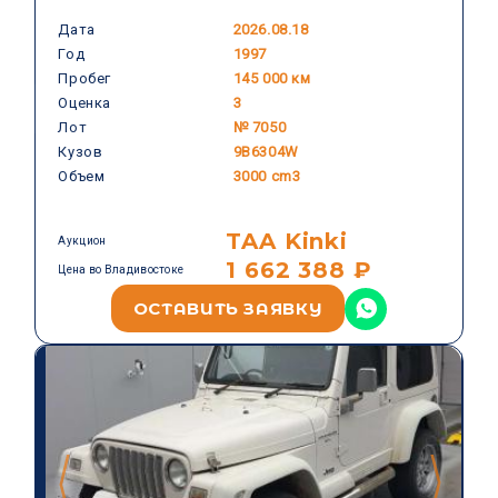
Дата
2026.08.18
Год
1997
VOLVO
Пробег
145 000 км
Оценка
3
Лот
№ 7050
Кузов
9B6304W
Объем
3000 cm3
TAA Kinki
Аукцион
1 662 388 ₽
Цена во Владивостоке
ОСТАВИТЬ ЗАЯВКУ