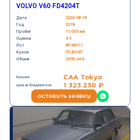
VOLVO V60 FD4204T
Дата
2026.08.18
Год
2018
VOLVO
Пробег
11 000 км
Оценка
4.5
Лот
№ 38011
Кузов
FD4204T
Объем
2000 cm3
CAA Tokyo
Аукцион
1 323 230 ₽
Цена во Владивостоке
ОСТАВИТЬ ЗАЯВКУ