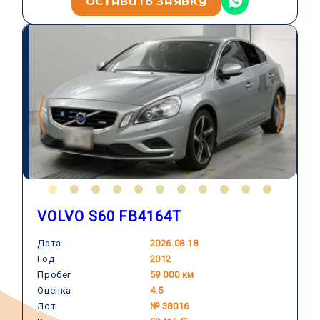
ОСТАВИТЬ ЗАЯВКУ
VOLVO S60 FB4164T
Дата
2026.08.18
Год
2012
VOLVO
Пробег
59 000 км
Оценка
4.5
Лот
№ 38016