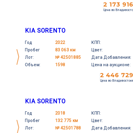
2 173 91
Цена во Владивост
KIA SORENTO
Год
2022
КПП:
Пробег
83 063 км
Цвет:
Лот:
№ 42501885
Дата Добавления:
Объем:
1598
Цена на аукционе:
2 446 72
Цена во Владивосток
KIA SORENTO
Год
2018
КПП:
Пробег
132 775 км
Цвет:
Лот:
№ 42501788
Дата Добавления: