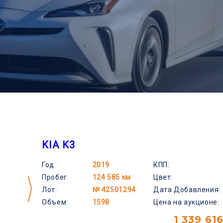
KIA K3
Год
2019
КПП:
Пробег
124 585 км
Цвет:
Лот:
№ 42501294
Дата Добавления:
Объем:
1598
Цена на аукционе:
1 339 61