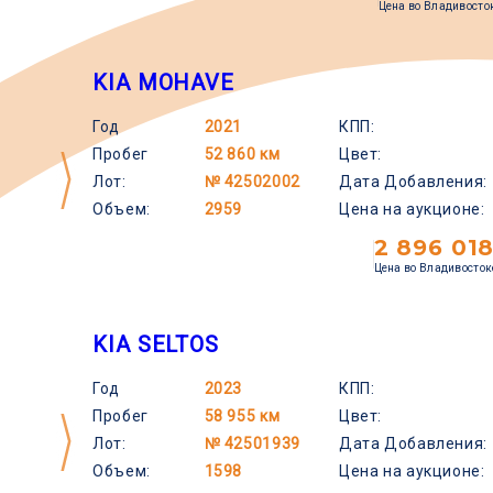
Цена во Владивосто
KIA MOHAVE
Год
2021
КПП:
Пробег
52 860 км
Цвет:
Лот:
№ 42502002
Дата Добавления:
Объем:
2959
Цена на аукционе:
2 896 01
Цена во Владивосток
KIA SELTOS
Год
2023
КПП:
Пробег
58 955 км
Цвет:
Лот:
№ 42501939
Дата Добавления:
Объем:
1598
Цена на аукционе: